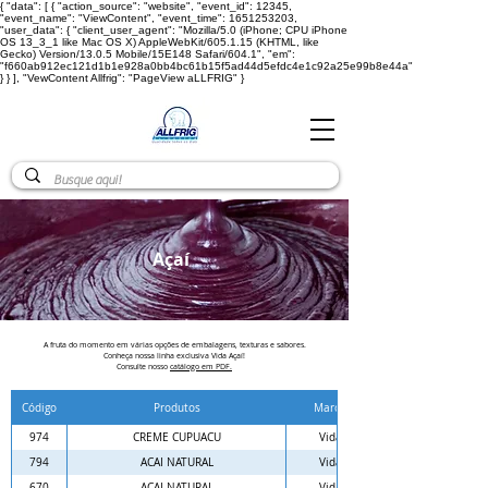
{ "data": [ { "action_source": "website", "event_id": 12345,
"event_name": "ViewContent", "event_time": 1651253203,
"user_data": { "client_user_agent": "Mozilla/5.0 (iPhone; CPU iPhone
OS 13_3_1 like Mac OS X) AppleWebKit/605.1.15 (KHTML, like
Gecko) Version/13.0.5 Mobile/15E148 Safari/604.1", "em":
"f660ab912ec121d1b1e928a0bb4bc61b15f5ad44d5efdc4e1c92a25e99b8e44a"
} } ], "VewContent Allfrig": "PageView aLLFRIG" }
Açaí
A fruta do momento em várias opções de embalagens, texturas e sabores.
Conheça nossa linha exclusiva Vida Açaí!
Consulte nosso
catálogo em PDF.
Código
Produtos
Marca
Embalagem
974
CREME CUPUACU
Vida
Balde 3.6 L
794
ACAI NATURAL
Vida
Balde 3.6 L
670
ACAI NATURAL
Vida
Caixa 5 L