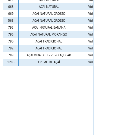
668
ACAI NATURAL
Vida
Caixa 10 L
669
ACAI NATURAL GROSSO
Vida
Balde 10 L
568
ACAI NATURAL GROSSO
Vida
Caixa 10 L
795
ACAI NATURAL BANANA
Vida
Balde 3.6 L
796
ACAI NATURAL MORANGO
Vida
Balde 3.6 L
790
ACAI TRADICIONAL
Vida
Balde 3.6 L
792
ACAI TRADICIONAL
Vida
Caixa 10 L
789
AÇAI VIDA DIET - ZERO AÇUCAR
Vida
Balde 3.6 L
1205
CREME DE AÇAÍ
Vida
Caixa 5 L