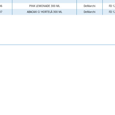
36
PINK LEMONADE 300 ML
DeMarchi
FD 1
37
ABACAXI C/ HORTELÃ 300 ML
DeMarchi
FD 1